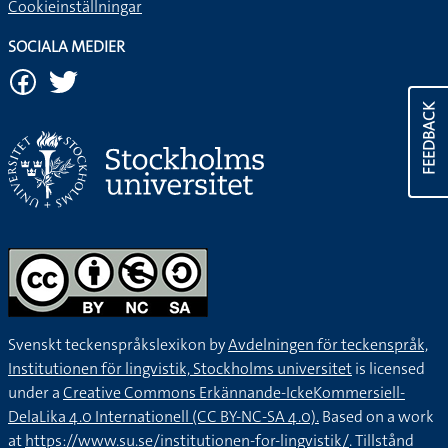
Cookieinställningar
SOCIALA MEDIER
FEEDBACK
Svenskt teckenspråkslexikon by
Avdelningen för teckenspråk,
Institutionen för lingvistik, Stockholms universitet
is licensed
under a
Creative Commons Erkännande-IckeKommersiell-
DelaLika 4.0 Internationell (CC BY-NC-SA 4.0).
Based on a work
at
https://www.su.se/institutionen-for-lingvistik/
. Tillstånd