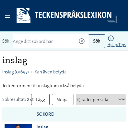
Sök:
Sök
Hjälp/Tips
inslag
inslag (01697)
Kan även betyda
Teckenformen för inslag kan också betyda
Sökresultat: 2 st
Lägg
Skapa
till
PDF
SÖKORD
alla i
inslag