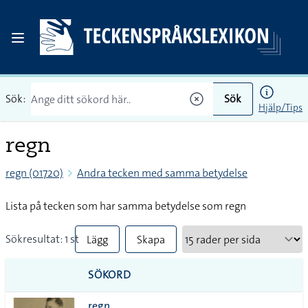
Sök:
Sök
Hjälp/Tips
regn
regn (01720)
Andra tecken med samma betydelse
Lista på tecken som har samma betydelse som regn
Sökresultat: 1 st
Lägg
Skapa
till
PDF
SÖKORD
alla i
regn