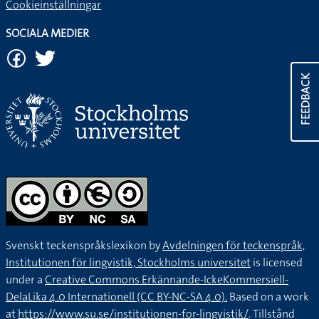
Cookieinställningar
SOCIALA MEDIER
FEEDBACK
Svenskt teckenspråkslexikon by
Avdelningen för teckenspråk,
Institutionen för lingvistik, Stockholms universitet
is licensed
under a
Creative Commons Erkännande-IckeKommersiell-
DelaLika 4.0 Internationell (CC BY-NC-SA 4.0).
Based on a work
at
https://www.su.se/institutionen-for-lingvistik/
. Tillstånd