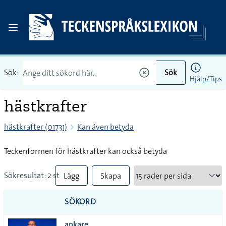
Sök:
Sök
Hjälp/Tips
hästkrafter
hästkrafter (01731)
Kan även betyda
Teckenformen för hästkrafter kan också betyda
Sökresultat: 2 st
Lägg
Skapa
till
PDF
SÖKORD
alla i
ankare