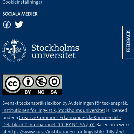
Cookieinställningar
SOCIALA MEDIER
FEEDBACK
Svenskt teckenspråkslexikon by
Avdelningen för teckenspråk,
Institutionen för lingvistik, Stockholms universitet
is licensed
under a
Creative Commons Erkännande-IckeKommersiell-
DelaLika 4.0 Internationell (CC BY-NC-SA 4.0).
Based on a work
at
https://www.su.se/institutionen-for-lingvistik/
. Tillstånd