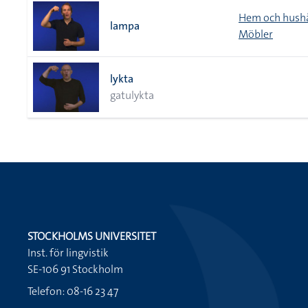
Hem och hushå
lampa
Möbler
lykta
gatulykta
STOCKHOLMS UNIVERSITET
Inst. för lingvistik
SE-106 91 Stockholm
Telefon: 08-16 23 47