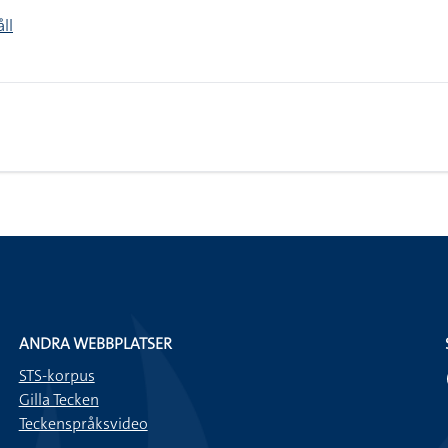
ll
ANDRA WEBBPLATSER
STS-korpus
Gilla Tecken
Teckenspråksvideo