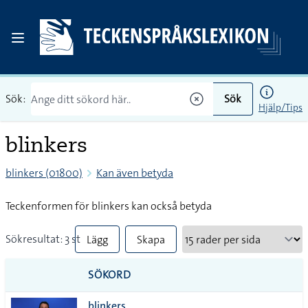
Sök:
Sök
Hjälp/Tips
blinkers
blinkers (01800)
Kan även betyda
Teckenformen för blinkers kan också betyda
Sökresultat: 3 st
Lägg
Skapa
till
PDF
SÖKORD
alla i
blinkers