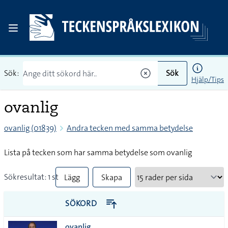
Sök:
Sök
Hjälp/Tips
ovanlig
ovanlig (01839)
Andra tecken med samma betydelse
Lista på tecken som har samma betydelse som ovanlig
Sökresultat: 1 st
Lägg
Skapa
till
PDF
SÖKORD
alla i
ovanlig