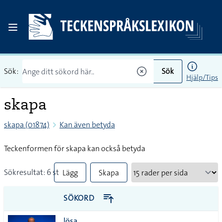
Sök:
Sök
Hjälp/Tips
skapa
skapa (01874)
Kan även betyda
Teckenformen för skapa kan också betyda
Sökresultat: 6 st
Lägg
Skapa
till
PDF
SÖKORD
alla i
lösa