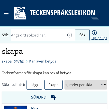
Sök:
Sök
Hjälp/Tips
skapa
skapa (01874)
Kan även betyda
Teckenformen för skapa kan också betyda
Sökresultat: 6 st
Lägg
Skapa
till
PDF
SÖKORD
alla i
lösa