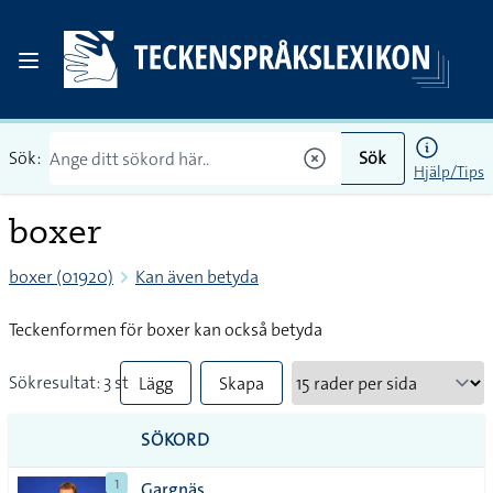
Sök:
Sök
Hjälp/Tips
boxer
boxer (01920)
Kan även betyda
Teckenformen för boxer kan också betyda
Sökresultat: 3 st
Lägg
Skapa
till
PDF
SÖKORD
alla i
1
Gargnäs