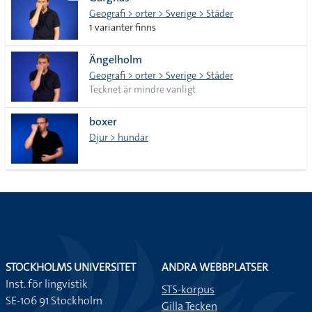
lista
Geografi > orter > Sverige > Städer
1 varianter finns
Ängelholm
Geografi > orter > Sverige > Städer
Tecknet är mindre vanligt
boxer
Djur > hundar
STOCKHOLMS UNIVERSITET
ANDRA WEBBPLATSER
Inst. för lingvistik
STS-korpus
SE-106 91 Stockholm
Gilla Tecken