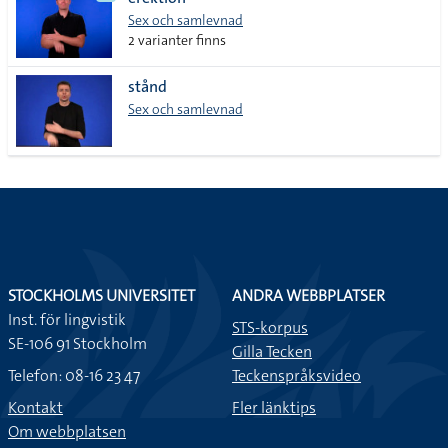
lista
Sex och samlevnad
2 varianter finns
stånd
Sex och samlevnad
STOCKHOLMS UNIVERSITET
ANDRA WEBBPLATSER
Inst. för lingvistik
STS-korpus
SE-106 91 Stockholm
Gilla Tecken
Telefon: 08-16 23 47
Teckenspråksvideo
Kontakt
Fler länktips
Om webbplatsen