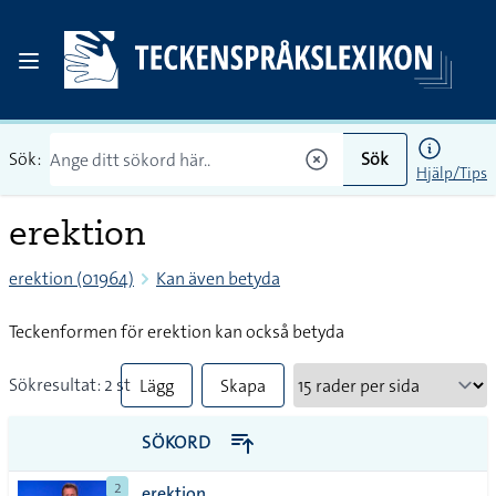
Sök:
Sök
Hjälp/Tips
erektion
erektion (01964)
Kan även betyda
Teckenformen för erektion kan också betyda
Sökresultat: 2 st
Lägg
Skapa
till
PDF
SÖKORD
alla i
2
erektion