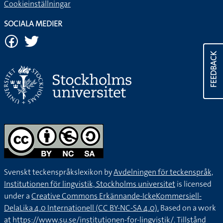
Cookieinställningar
SOCIALA MEDIER
FEEDBACK
Svenskt teckenspråkslexikon by
Avdelningen för teckenspråk,
Institutionen för lingvistik, Stockholms universitet
is licensed
under a
Creative Commons Erkännande-IckeKommersiell-
DelaLika 4.0 Internationell (CC BY-NC-SA 4.0).
Based on a work
at
https://www.su.se/institutionen-for-lingvistik/
. Tillstånd