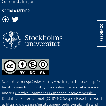
Cookieinställningar
SOCIALA MEDIER
FEEDBACK
Svenskt teckenspråkslexikon by
Avdelningen för teckenspråk,
Institutionen för lingvistik, Stockholms universitet
is licensed
under a
Creative Commons Erkännande-IckeKommersiell-
DelaLika 4.0 Internationell (CC BY-NC-SA 4.0).
Based on a work
at
https://www.su.se/institutionen-for-lingvistik/
. Tillstånd