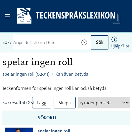
Sök:
Sök
Hjälp/Tips
spelar ingen roll
spelar ingen roll (02011)
Kan även betyda
Teckenformen för spelar ingen roll kan också betyda
Sökresultat: 2 st
Lägg
Skapa
till
PDF
SÖKORD
alla i
spelar ingen roll