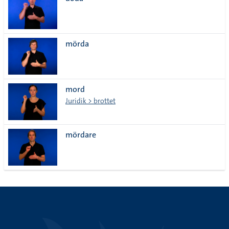
lista
mörda
mord
Juridik > brottet
mördare