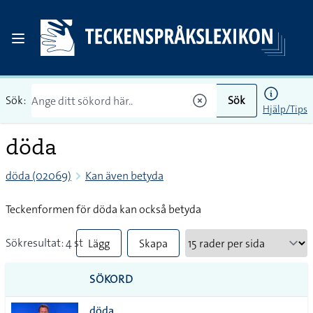
Sök:
Sök
Hjälp/Tips
döda
döda (02069)
Kan även betyda
Teckenformen för döda kan också betyda
Sökresultat: 4 st
Lägg
Skapa
till
PDF
SÖKORD
alla i
döda