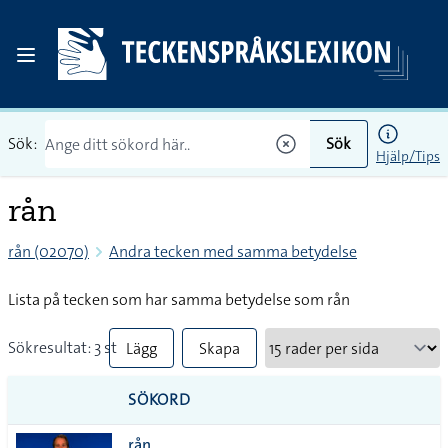
Sök:
Sök
Hjälp/Tips
rån
rån (02070)
Andra tecken med samma betydelse
Lista på tecken som har samma betydelse som rån
Sökresultat: 3 st
Lägg
Skapa
till
PDF
SÖKORD
alla i
rån