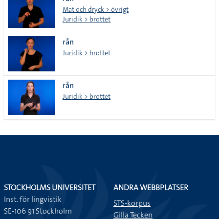
lista
Mat och dryck > övrigt
Juridik > brottet
rån
Juridik > brottet
rån
Juridik > brottet
STOCKHOLMS UNIVERSITET
ANDRA WEBBPLATSER
Inst. för lingvistik
STS-korpus
SE-106 91 Stockholm
Gilla Tecken