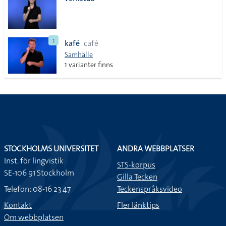
lista
1
kafé
café
Samhälle
1 varianter finns
STOCKHOLMS UNIVERSITET
ANDRA WEBBPLATSER
Inst. för lingvistik
STS-korpus
SE-106 91 Stockholm
Gilla Tecken
Telefon: 08-16 23 47
Teckenspråksvideo
Kontakt
Fler länktips
Om webbplatsen