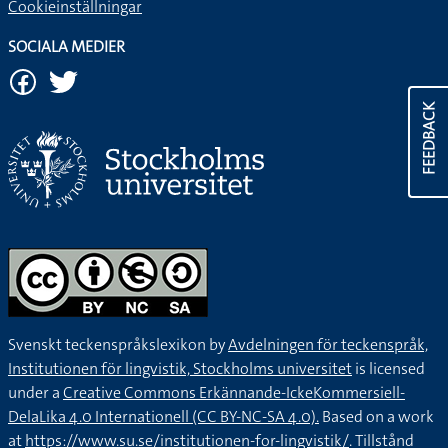
Cookieinställningar
SOCIALA MEDIER
FEEDBACK
Svenskt teckenspråkslexikon by
Avdelningen för teckenspråk,
Institutionen för lingvistik, Stockholms universitet
is licensed
under a
Creative Commons Erkännande-IckeKommersiell-
DelaLika 4.0 Internationell (CC BY-NC-SA 4.0).
Based on a work
at
https://www.su.se/institutionen-for-lingvistik/
. Tillstånd