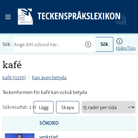
Sök:
Sök
Hjälp/Tips
kafé
kafé (02111)
Kan även betyda
Teckenformen för kafé kan också betyda
Sökresultat: 2 st
Lägg
Skapa
till
PDF
SÖKORD
alla i
verkstad