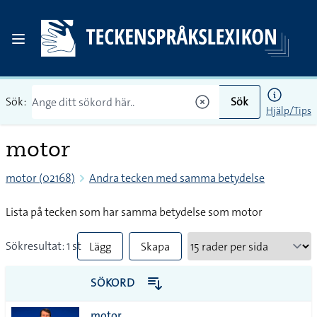
Sök:
Sök
Hjälp/Tips
motor
motor (02168)
Andra tecken med samma betydelse
Lista på tecken som har samma betydelse som motor
Sökresultat: 1 st
Lägg
Skapa
till
PDF
SÖKORD
alla i
motor