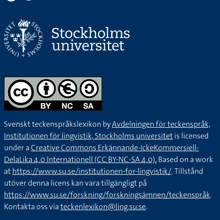
Svenskt teckenspråkslexikon by
Avdelningen för teckenspråk,
Institutionen för lingvistik, Stockholms universitet
is licensed
under a
Creative Commons Erkännande-IckeKommersiell-
DelaLika 4.0 Internationell (CC BY-NC-SA 4.0).
Based on a work
at
https://www.su.se/institutionen-for-lingvistik/
. Tillstånd
utöver denna licens kan vara tillgängligt på
https://www.su.se/forskning/forskningsämnen/teckenspråk
.
Kontakta oss via
teckenlexikon@ling.su.se
.