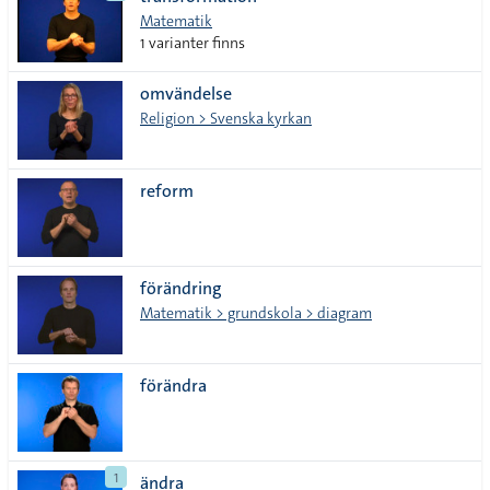
lista
Matematik
1 varianter finns
omvändelse
Religion > Svenska kyrkan
reform
förändring
Matematik > grundskola > diagram
förändra
1
ändra