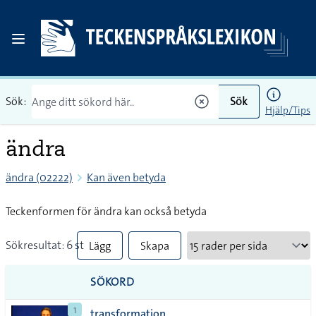
Sök:
Sök
Hjälp/Tips
ändra
ändra (02222)
Kan även betyda
Teckenformen för ändra kan också betyda
Sökresultat: 6 st
Lägg
Skapa
till
PDF
SÖKORD
alla i
1
transformation