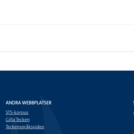
ANDRA WEBBPLATSER
STS-korpus
Gilla Tecken
Teckenspråksvideo