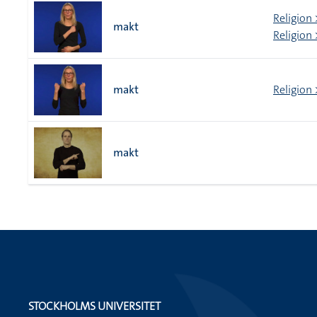
Religion
makt
Religion
makt
Religion
makt
STOCKHOLMS UNIVERSITET