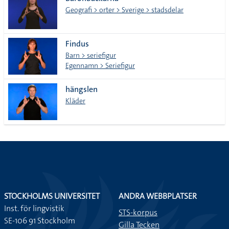
lista
Geografi > orter > Sverige > stadsdelar
Findus
Barn > seriefigur
Egennamn > Seriefigur
hängslen
Kläder
STOCKHOLMS UNIVERSITET
ANDRA WEBBPLATSER
Inst. för lingvistik
STS-korpus
SE-106 91 Stockholm
Gilla Tecken