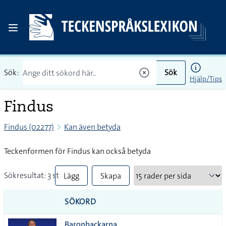
Sök:
Sök
Hjälp/Tips
Findus
Findus (02277)
Kan även betyda
Teckenformen för Findus kan också betyda
Sökresultat: 3 st
Lägg
Skapa
till
PDF
SÖKORD
alla i
Baronbackarna