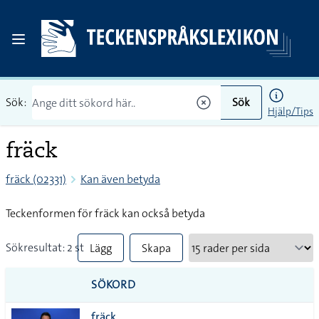
Sök:
Sök
Hjälp/Tips
fräck
fräck (02331)
Kan även betyda
Teckenformen för fräck kan också betyda
Sökresultat: 2 st
Lägg
Skapa
till
PDF
SÖKORD
alla i
fräck