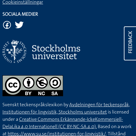
Cookieinställningar
SOCIALA MEDIER
FEEDBACK
Svenskt teckenspråkslexikon by
Avdelningen för teckenspråk,
Institutionen för lingvistik, Stockholms universitet
is licensed
under a
Creative Commons Erkännande-IckeKommersiell-
DelaLika 4.0 Internationell (CC BY-NC-SA 4.0).
Based on a work
at
https://www.su.se/institutionen-for-lingvistik/
. Tillstånd