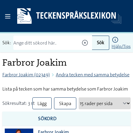
Sök:
Sök
Hjälp/Tips
Farbror Joakim
Farbror Joakim (02349)
Andra tecken med samma betydelse
Lista på tecken som har samma betydelse som Farbror Joakim
Sökresultat: 3 st
Lägg
Skapa
till
PDF
SÖKORD
alla i
Farbror Joakim