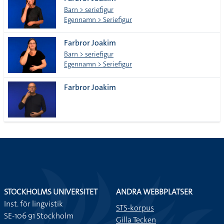
lista
Barn > seriefigur
Egennamn > Seriefigur
Farbror Joakim
Barn > seriefigur
Egennamn > Seriefigur
Farbror Joakim
STOCKHOLMS UNIVERSITET
ANDRA WEBBPLATSER
Inst. för lingvistik
STS-korpus
SE-106 91 Stockholm
Gilla Tecken