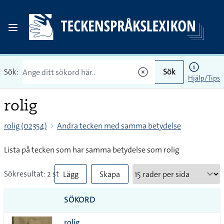
Sök:
Sök
Hjälp/Tips
rolig
rolig (02354)
Andra tecken med samma betydelse
Lista på tecken som har samma betydelse som rolig
Sökresultat: 2 st
Lägg
Skapa
till
PDF
SÖKORD
alla i
rolig