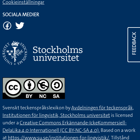
Cookieinställningar
SOCIALA MEDIER
FEEDBACK
Svenskt teckenspråkslexikon by
Avdelningen för teckenspråk,
Institutionen för lingvistik, Stockholms universitet
is licensed
under a
Creative Commons Erkännande-IckeKommersiell-
DelaLika 4.0 Internationell (CC BY-NC-SA 4.0).
Based on a work
at
https://www.su.se/institutionen-for-lingvistik/
. Tillstånd