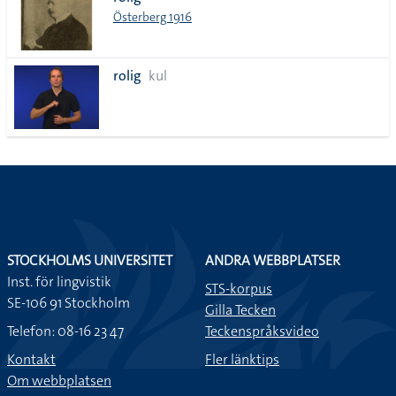
lista
Österberg 1916
rolig
kul
STOCKHOLMS UNIVERSITET
ANDRA WEBBPLATSER
Inst. för lingvistik
STS-korpus
SE-106 91 Stockholm
Gilla Tecken
Telefon: 08-16 23 47
Teckenspråksvideo
Kontakt
Fler länktips
Om webbplatsen