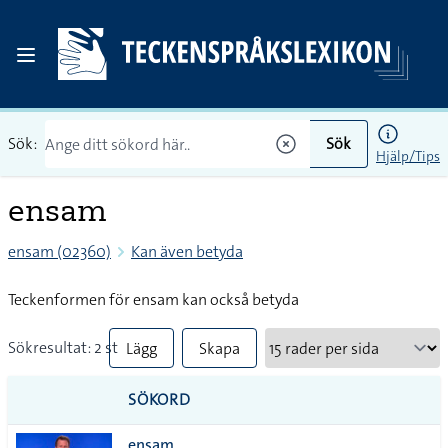
Sök:
Sök
Hjälp/Tips
ensam
ensam (02360)
Kan även betyda
Teckenformen för ensam kan också betyda
Sökresultat: 2 st
Lägg
Skapa
till
PDF
SÖKORD
alla i
ensam