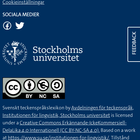
Cookieinställningar
SOCIALA MEDIER
FEEDBACK
Svenskt teckenspråkslexikon by
Avdelningen för teckenspråk,
Institutionen för lingvistik, Stockholms universitet
is licensed
under a
Creative Commons Erkännande-IckeKommersiell-
DelaLika 4.0 Internationell (CC BY-NC-SA 4.0).
Based on a work
at
https://www.su.se/institutionen-for-lingvistik/
. Tillstånd