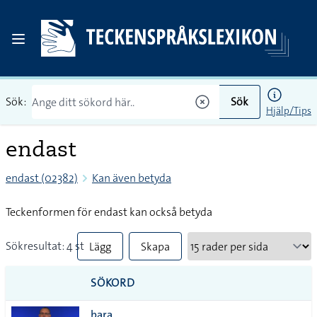
Sök:
Sök
Hjälp/Tips
endast
endast (02382)
Kan även betyda
Teckenformen för endast kan också betyda
Sökresultat: 4 st
Lägg
Skapa
till
PDF
SÖKORD
alla i
bara