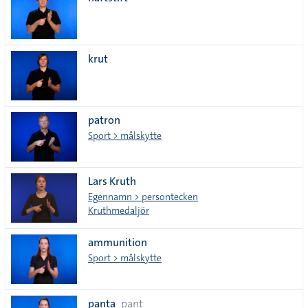
lista
krut
patron
Sport > målskytte
Lars Kruth
Egennamn > persontecken
Kruthmedaljör
ammunition
Sport > målskytte
panta
pant