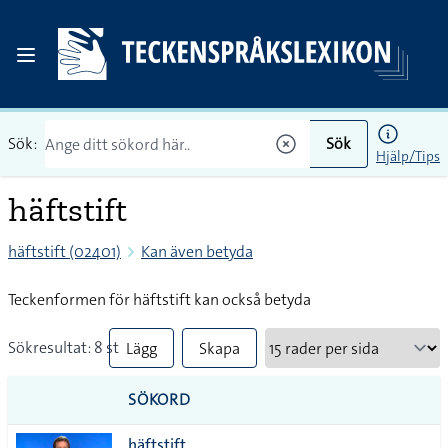
Sök:
Sök
Hjälp/Tips
häftstift
häftstift (02401)
Kan även betyda
Teckenformen för häftstift kan också betyda
Sökresultat: 8 st
Lägg
Skapa
till
PDF
SÖKORD
alla i
häftstift