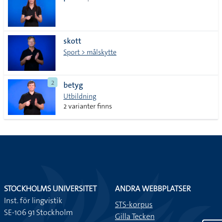
skott
Sport > målskytte
2
betyg
Utbildning
2 varianter finns
STOCKHOLMS UNIVERSITET
ANDRA WEBBPLATSER
Inst. för lingvistik
STS-korpus
SE-106 91 Stockholm
Gilla Tecken