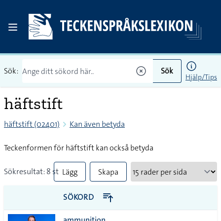
Sök:
Sök
Hjälp/Tips
häftstift
häftstift (02401)
Kan även betyda
Teckenformen för häftstift kan också betyda
Sökresultat: 8 st
Lägg
Skapa
till
PDF
SÖKORD
alla i
ammunition