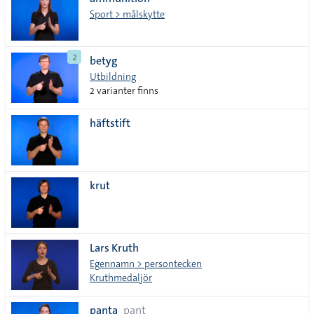
lista
Sport > målskytte
2
betyg
Utbildning
2 varianter finns
häftstift
krut
Lars Kruth
Egennamn > persontecken
Kruthmedaljör
panta
pant