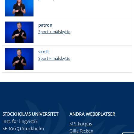
patron
Sport > målskytte
skott
Sport > målskytte
STOCKHOLMS UNIVERSITET
ANDRA WEBBPLATSER
Inst. för lingvistik
STS-korpus
SE-106 91 Stockholm
Gilla Tecken