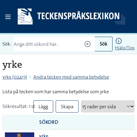
Sök:
Sök
Hjälp/Tips
yrke
yrke (02413)
Andra tecken med samma betydelse
Lista på tecken som har samma betydelse som yrke
Sökresultat: 1 st
Lägg
Skapa
till
PDF
SÖKORD
alla i
yrke