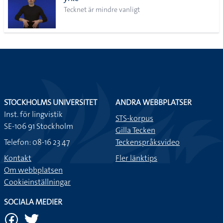
lista
Tecknet är mindre vanligt
STOCKHOLMS UNIVERSITET
ANDRA WEBBPLATSER
Inst. för lingvistik
STS-korpus
SE-106 91 Stockholm
Gilla Tecken
Telefon: 08-16 23 47
Teckenspråksvideo
Kontakt
Fler länktips
Om webbplatsen
Cookieinställningar
SOCIALA MEDIER