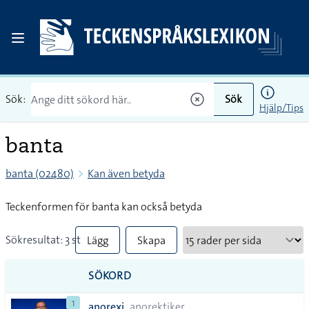
Sök:
Sök
Hjälp/Tips
banta
banta (02480)
Kan även betyda
Teckenformen för banta kan också betyda
Sökresultat: 3 st
Lägg
Skapa
till
PDF
SÖKORD
alla i
1
anorexi
anorektiker