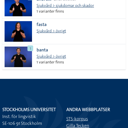
lista
Sjukvård > sjukdomar och skador
1 varianter finns
fasta
Sjukvård > övrigt
1
banta
Sjukvård > övrigt
1 varianter finns
STOCKHOLMS UNIVERSITET
ANDRA WEBBPLATSER
Inst. för lingvistik
STS-korpus
SE-106 91 Stockholm
Gilla Tecken