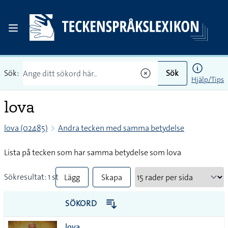
Sök:
Sök
Hjälp/Tips
lova
lova (02485)
Andra tecken med samma betydelse
Lista på tecken som har samma betydelse som lova
Sökresultat: 1 st
Lägg
Skapa
till
PDF
SÖKORD
alla i
lova