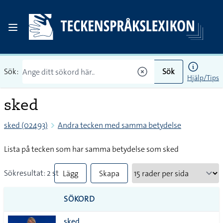
Sök:
Sök
Hjälp/Tips
sked
sked (02493)
Andra tecken med samma betydelse
Lista på tecken som har samma betydelse som sked
Sökresultat: 2 st
Lägg
Skapa
till
PDF
SÖKORD
alla i
sked