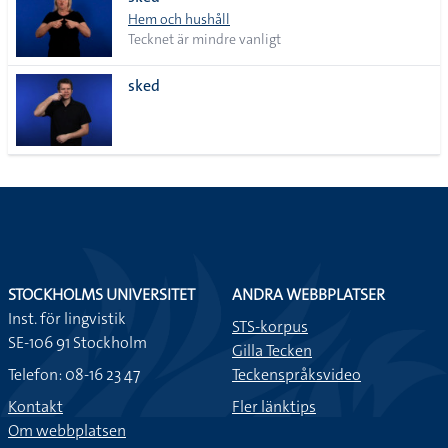
lista
Hem och hushåll
Tecknet är mindre vanligt
sked
STOCKHOLMS UNIVERSITET
ANDRA WEBBPLATSER
Inst. för lingvistik
STS-korpus
SE-106 91 Stockholm
Gilla Tecken
Telefon: 08-16 23 47
Teckenspråksvideo
Kontakt
Fler länktips
Om webbplatsen