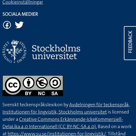
Cookieinställningar
SOCIALA MEDIER
FEEDBACK
Svenskt teckenspråkslexikon by
Avdelningen för teckenspråk,
Institutionen för lingvistik, Stockholms universitet
is licensed
under a
Creative Commons Erkännande-IckeKommersiell-
DelaLika 4.0 Internationell (CC BY-NC-SA 4.0).
Based on a work
at
https://www.su.se/institutionen-for-lingvistik/
. Tillstånd