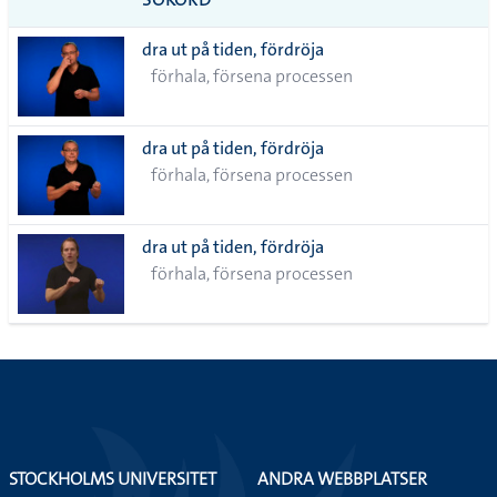
alla i
dra ut på tiden, fördröja
lista
förhala, försena processen
dra ut på tiden, fördröja
förhala, försena processen
dra ut på tiden, fördröja
förhala, försena processen
STOCKHOLMS UNIVERSITET
ANDRA WEBBPLATSER