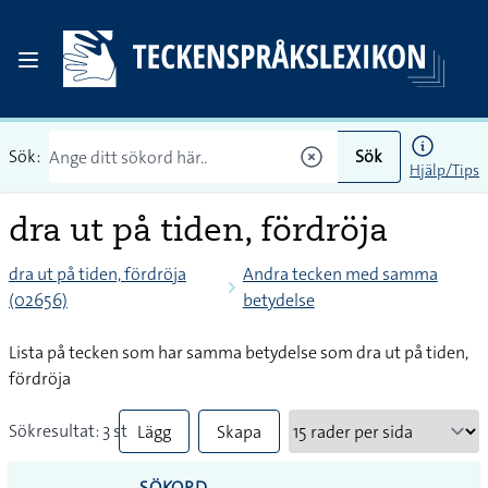
Sök:
Sök
Hjälp/Tips
dra ut på tiden, fördröja
dra ut på tiden, fördröja
Andra tecken med samma
(02656)
betydelse
Lista på tecken som har samma betydelse som dra ut på tiden,
fördröja
Sökresultat: 3 st
Lägg
Skapa
till
PDF
SÖKORD