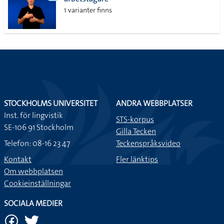
lista
1 varianter finns
STOCKHOLMS UNIVERSITET
ANDRA WEBBPLATSER
Inst. för lingvistik
STS-korpus
SE-106 91 Stockholm
Gilla Tecken
Telefon: 08-16 23 47
Teckenspråksvideo
Kontakt
Fler länktips
Om webbplatsen
Cookieinställningar
SOCIALA MEDIER