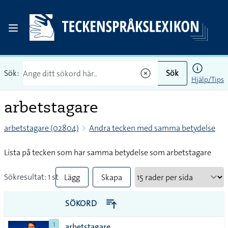
Sök:
Sök
Hjälp/Tips
arbetstagare
arbetstagare (02804)
Andra tecken med samma betydelse
Lista på tecken som har samma betydelse som arbetstagare
Sökresultat: 1 st
Lägg
Skapa
till
PDF
SÖKORD
alla i
1
arbetstagare