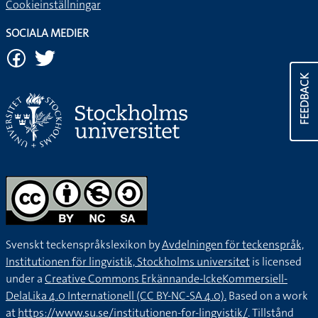
Cookieinställningar
SOCIALA MEDIER
FEEDBACK
Svenskt teckenspråkslexikon by
Avdelningen för teckenspråk,
Institutionen för lingvistik, Stockholms universitet
is licensed
under a
Creative Commons Erkännande-IckeKommersiell-
DelaLika 4.0 Internationell (CC BY-NC-SA 4.0).
Based on a work
at
https://www.su.se/institutionen-for-lingvistik/
. Tillstånd