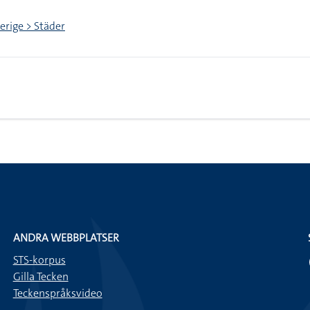
verige > Städer
ANDRA WEBBPLATSER
STS-korpus
Gilla Tecken
Teckenspråksvideo