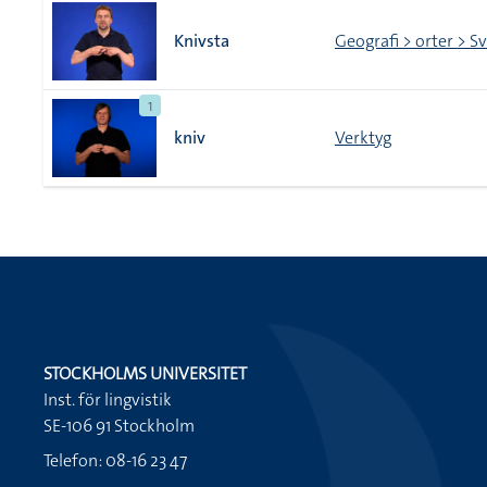
Knivsta
Geografi > orter > S
1
kniv
Verktyg
STOCKHOLMS UNIVERSITET
Inst. för lingvistik
SE-106 91 Stockholm
Telefon: 08-16 23 47