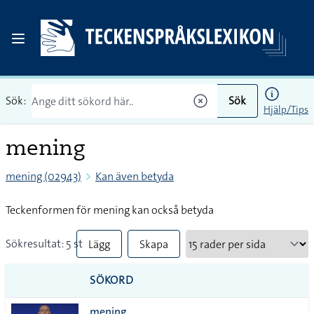
Sök:
Sök
Hjälp/Tips
mening
mening (02943)
Kan även betyda
Teckenformen för mening kan också betyda
Sökresultat: 5 st
Lägg
Skapa
till
PDF
SÖKORD
alla i
mening