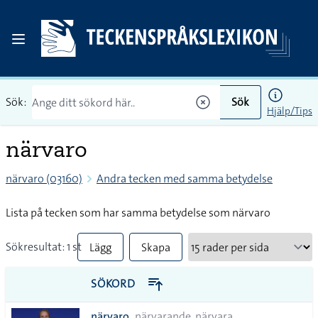
Sök:
Sök
Hjälp/Tips
närvaro
närvaro (03160)
Andra tecken med samma betydelse
Lista på tecken som har samma betydelse som närvaro
Sökresultat: 1 st
Lägg
Skapa
till
PDF
SÖKORD
alla i
närvaro
närvarande, närvara