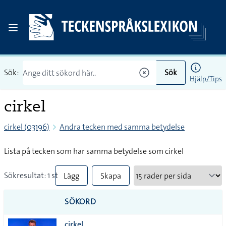
Sök:
Sök
Hjälp/Tips
cirkel
cirkel (03196)
Andra tecken med samma betydelse
Lista på tecken som har samma betydelse som cirkel
Sökresultat: 1 st
Lägg
Skapa
till
PDF
SÖKORD
alla i
cirkel