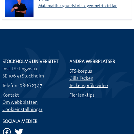
lista
Matematik > grundskola > geometri: cirklar
STOCKHOLMS UNIVERSITET
ANDRA WEBBPLATSER
Inst. för lingvistik
STS-korpus
SE-106 91 Stockholm
Gilla Tecken
Telefon: 08-16 23 47
Teckenspråksvideo
Kontakt
Fler länktips
Om webbplatsen
Cookieinställningar
SOCIALA MEDIER