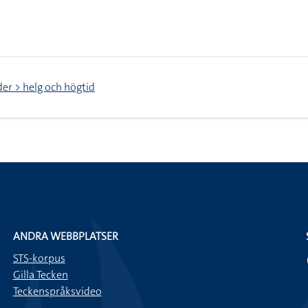
er > helg och högtid
ANDRA WEBBPLATSER
STS-korpus
Gilla Tecken
Teckenspråksvideo