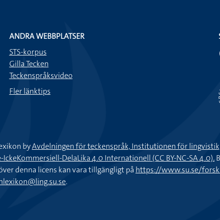
ANDRA WEBBPLATSER
STS-korpus
Gilla Tecken
Teckenspråksvideo
Fler länktips
exikon by
Avdelningen för teckenspråk, Institutionen för lingvisti
keKommersiell-DelaLika 4.0 Internationell (CC BY-NC-SA 4.0).
B
töver denna licens kan vara tillgängligt på
https://www.su.se/fors
nlexikon@ling.su.se
.