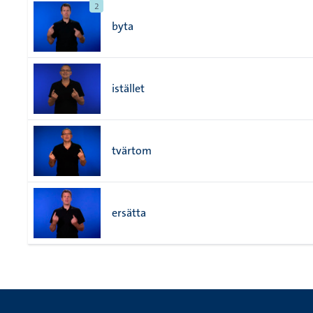
2
byta
istället
tvärtom
ersätta