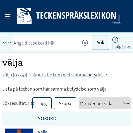
Sök:
Sök
Hjälp/Tips
välja
välja (03291)
Andra tecken med samma betydelse
Lista på tecken som har samma betydelse som välja
Sökresultat: 1 st
Lägg
Skapa
till
PDF
SÖKORD
alla i
välja