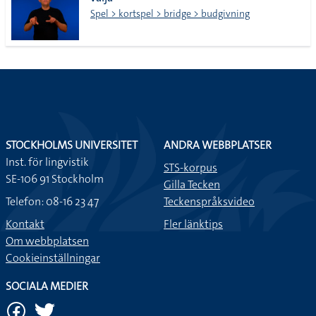
lista
Spel > kortspel > bridge > budgivning
STOCKHOLMS UNIVERSITET
ANDRA WEBBPLATSER
Inst. för lingvistik
STS-korpus
SE-106 91 Stockholm
Gilla Tecken
Telefon: 08-16 23 47
Teckenspråksvideo
Kontakt
Fler länktips
Om webbplatsen
Cookieinställningar
SOCIALA MEDIER