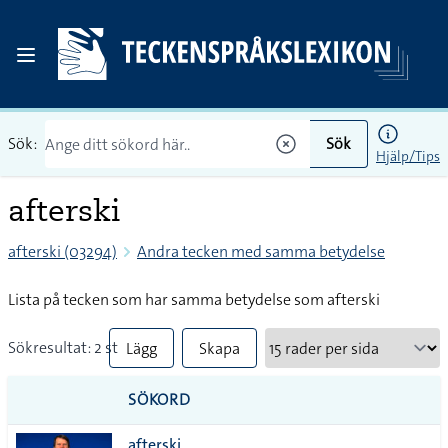
Sök:
Sök
Hjälp/Tips
afterski
afterski (03294)
Andra tecken med samma betydelse
Lista på tecken som har samma betydelse som afterski
Sökresultat: 2 st
Lägg
Skapa
till
PDF
SÖKORD
alla i
afterski