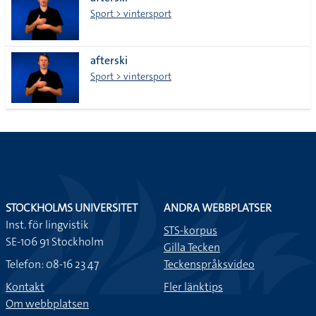
lista
Sport > vintersport
afterski
Sport > vintersport
STOCKHOLMS UNIVERSITET
ANDRA WEBBPLATSER
Inst. för lingvistik
STS-korpus
SE-106 91 Stockholm
Gilla Tecken
Telefon: 08-16 23 47
Teckenspråksvideo
Kontakt
Fler länktips
Om webbplatsen