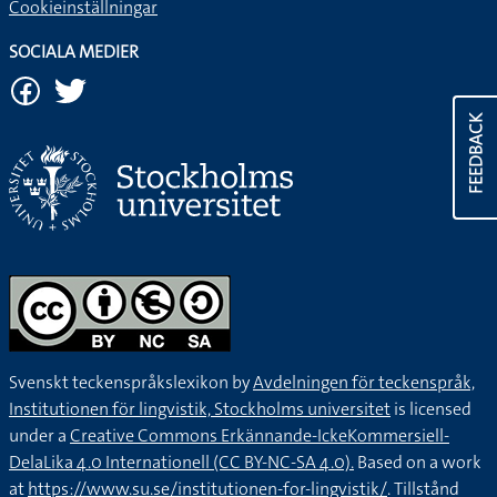
Cookieinställningar
SOCIALA MEDIER
FEEDBACK
Svenskt teckenspråkslexikon by
Avdelningen för teckenspråk,
Institutionen för lingvistik, Stockholms universitet
is licensed
under a
Creative Commons Erkännande-IckeKommersiell-
DelaLika 4.0 Internationell (CC BY-NC-SA 4.0).
Based on a work
at
https://www.su.se/institutionen-for-lingvistik/
. Tillstånd