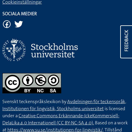
Cookieinställningar
SOCIALA MEDIER
FEEDBACK
Svenskt teckenspråkslexikon by
Avdelningen för teckenspråk,
Institutionen för lingvistik, Stockholms universitet
is licensed
under a
Creative Commons Erkännande-IckeKommersiell-
DelaLika 4.0 Internationell (CC BY-NC-SA 4.0).
Based on a work
at
https://www.su.se/institutionen-for-lingvistik/
. Tillstånd