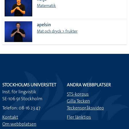
lista
Matematik
apelsin
Mat och dryck > frukter
STOCKHOLMS UNIVERSITET
ANDRA WEBBPLATSER
Inst. för lingvistik
STS-korpus
SE-106 91 Stockholm
Gilla Tecken
Telefon: 08-16 23 47
Teckenspråksvideo
Kontakt
Fler länktips
Om webbplatsen