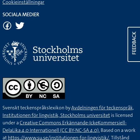
Cookieinställningar
SOCIALA MEDIER
FEEDBACK
Svenskt teckenspråkslexikon by
Avdelningen för teckenspråk,
Institutionen för lingvistik, Stockholms universitet
is licensed
under a
Creative Commons Erkännande-IckeKommersiell-
DelaLika 4.0 Internationell (CC BY-NC-SA 4.0).
Based on a work
at
https://www.su.se/institutionen-for-lingvistik/
. Tillstånd