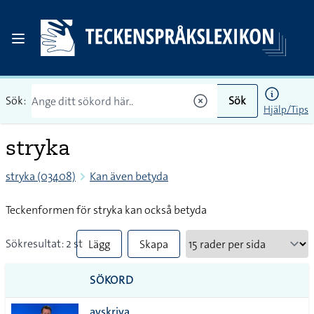
Sök:
Sök
Hjälp/Tips
stryka
stryka (03408)
Kan även betyda
Teckenformen för stryka kan också betyda
Sökresultat: 2 st
Lägg
Skapa
till
PDF
SÖKORD
alla i
avskriva