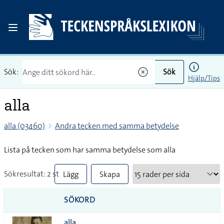
Sök:
Sök
Hjälp/Tips
alla
alla (03460)
Andra tecken med samma betydelse
Lista på tecken som har samma betydelse som alla
Sökresultat: 2 st
Lägg
Skapa
till
PDF
SÖKORD
alla i
alla