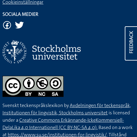
Cookieinställningar
SOCIALA MEDIER
FEEDBACK
Svenskt teckenspråkslexikon by
Avdelningen för teckenspråk,
Institutionen för lingvistik, Stockholms universitet
is licensed
under a
Creative Commons Erkännande-IckeKommersiell-
DelaLika 4.0 Internationell (CC BY-NC-SA 4.0).
Based on a work
at
https://www.su.se/institutionen-for-lingvistik/
. Tillstånd