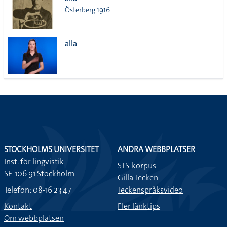
lista
Österberg 1916
alla
STOCKHOLMS UNIVERSITET
ANDRA WEBBPLATSER
Inst. för lingvistik
STS-korpus
SE-106 91 Stockholm
Gilla Tecken
Telefon: 08-16 23 47
Teckenspråksvideo
Kontakt
Fler länktips
Om webbplatsen