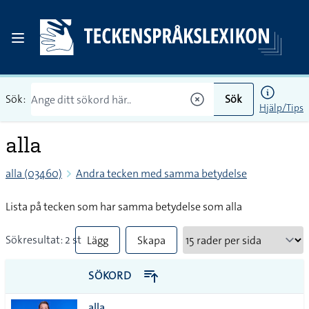
Sök:
Sök
Hjälp/Tips
alla
alla (03460)
Andra tecken med samma betydelse
Lista på tecken som har samma betydelse som alla
Sökresultat: 2 st
Lägg
Skapa
till
PDF
SÖKORD
alla i
alla