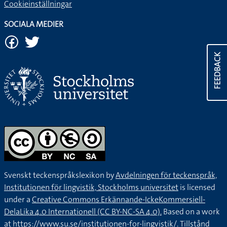
Cookieinställningar
SOCIALA MEDIER
FEEDBACK
Svenskt teckenspråkslexikon by
Avdelningen för teckenspråk,
Institutionen för lingvistik, Stockholms universitet
is licensed
under a
Creative Commons Erkännande-IckeKommersiell-
DelaLika 4.0 Internationell (CC BY-NC-SA 4.0).
Based on a work
at
https://www.su.se/institutionen-for-lingvistik/
. Tillstånd