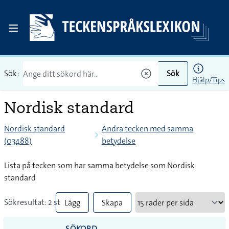
Sök:
Sök
Hjälp/Tips
Nordisk standard
Nordisk standard
Andra tecken med samma
(03488)
betydelse
Lista på tecken som har samma betydelse som Nordisk
standard
Sökresultat: 2 st
Lägg
Skapa
till
PDF
SÖKORD