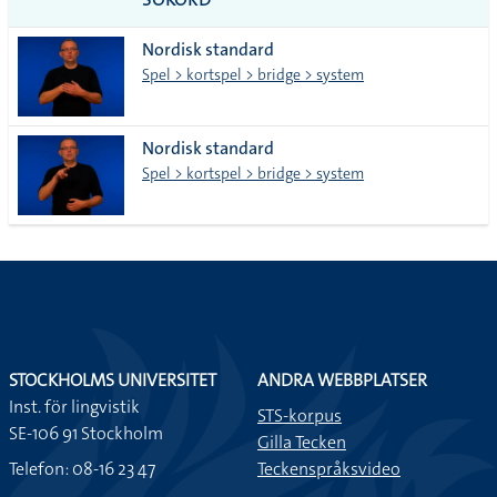
alla i
Nordisk standard
lista
Spel > kortspel > bridge > system
Nordisk standard
Spel > kortspel > bridge > system
STOCKHOLMS UNIVERSITET
ANDRA WEBBPLATSER
Inst. för lingvistik
STS-korpus
SE-106 91 Stockholm
Gilla Tecken
Telefon: 08-16 23 47
Teckenspråksvideo