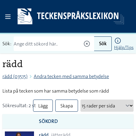
Sök:
Sök
Hjälp/Tips
rädd
rädd (03515)
Andra tecken med samma betydelse
Lista på tecken som har samma betydelse som rädd
Sökresultat: 2 st
Lägg
Skapa
till
PDF
SÖKORD
alla i
rädd
jätterädd