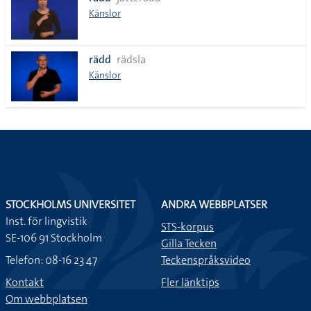
lista
Känslor
rädd
rädsla
Känslor
STOCKHOLMS UNIVERSITET
ANDRA WEBBPLATSER
Inst. för lingvistik
STS-korpus
SE-106 91 Stockholm
Gilla Tecken
Telefon: 08-16 23 47
Teckenspråksvideo
Kontakt
Fler länktips
Om webbplatsen