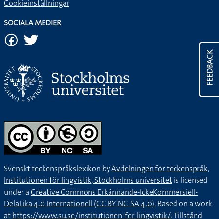
Cookieinställningar
SOCIALA MEDIER
FEEDBACK
Svenskt teckenspråkslexikon by
Avdelningen för teckenspråk,
Institutionen för lingvistik, Stockholms universitet
is licensed
under a
Creative Commons Erkännande-IckeKommersiell-
DelaLika 4.0 Internationell (CC BY-NC-SA 4.0).
Based on a work
at
https://www.su.se/institutionen-for-lingvistik/
. Tillstånd