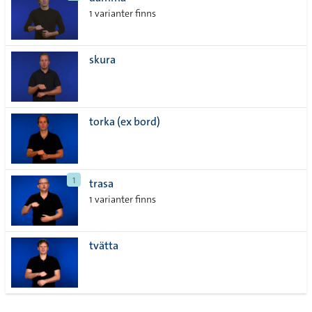
lista
1 varianter finns
skura
torka (ex bord)
1
trasa
1 varianter finns
tvätta