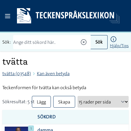
Sök:
Sök
Hjälp/Tips
tvätta
tvätta (03548)
Kan även betyda
Teckenformen för tvätta kan också betyda
Sökresultat: 5 st
Lägg
Skapa
till
PDF
SÖKORD
alla i
1
damma