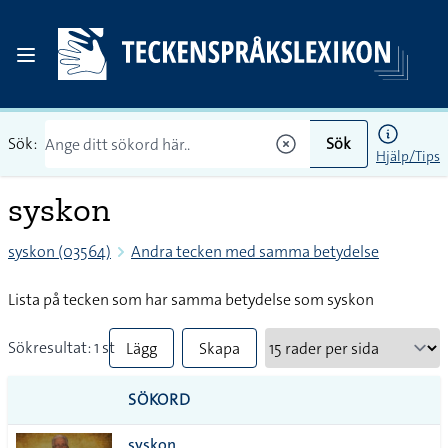
Sök:
Sök
Hjälp/Tips
syskon
syskon (03564)
Andra tecken med samma betydelse
Lista på tecken som har samma betydelse som syskon
Sökresultat: 1 st
Lägg
Skapa
till
PDF
SÖKORD
alla i
syskon